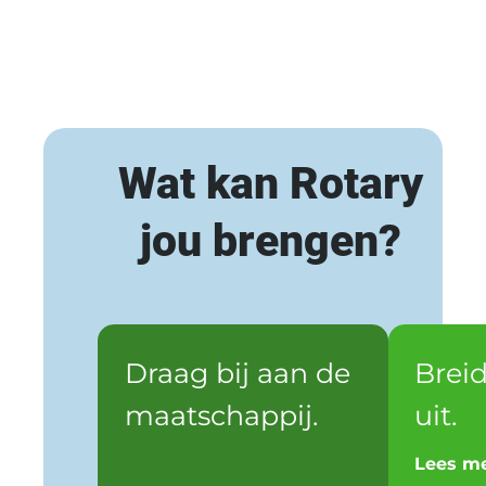
Wat kan Rotary
jou brengen?
Draag bij aan de
Breid
maatschappij.
uit.
Lees m