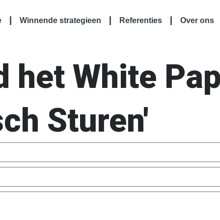
e
Winnende strategieen
Referenties
Over ons
 het White Pap
sch Sturen'