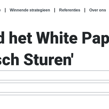
e
Winnende strategieen
Referenties
Over ons
 het White Pap
sch Sturen'